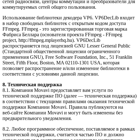
сетей радиосвязи, центры коммутации и преобразователи для
коммутируемых сетей общего пользования.
Использование библиотеки декодера VP6. VP6DecLib входит
в набор свободных библиотек с открытым кодом доступа
FFmpeg. FFmpeg - это зарегистрированная торговая марка
Фабриса Беллара (основателя проекта FFmpeg - FFmpeg
project, http://ffmpeg.mplayerhq.hu). VP6DecLib
распространяется под лицензией GNU Lesser General Public
(Стандартной общественной лицензии ограниченного
применения GNU), Free Software Foundation, Inc., 51 Franklin
Street, Fifth Floor, Boston, MA 02110-1301 USA, которая
позволяет распространение и/или изменение библиотеки в
соответствии с условиями данной лицензии.
8. Техническая поддержка
8.1. Компания Movavi предоставляет вам услуги по
технической поддержке ПО (далее — техническая поддержка)
в соответствии с текущими правилами оказания технической
поддержки Компании Movavi. Правила публикуются на
веб-сайте
Компании Movavi и могут быть изменены без
предварительного уведомления.
8.2. Любое программное обеспечение, поставляемое в рамках
технической поддержки, считается частью ПО и должно