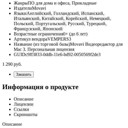
Жанры
ПО для дома и офиса, Прикладные
Издатели
Movavi
Языки
Английский, Голландский, Испанский,
Итальянский, Китайский, Корейский, Немецкий,
Польский, Португальский, Русский, Турецкий,
Французский, Японский
Возрастные ограничения
0+ (до 6 лет)
Артикул вендора
VEMPERS3
Название (из торговой базы)
Movavi Видеоредактор для
Mac 3. Персональная лицензия
GUID
c9ff3833-0ddb-11e6-bd92-0050569f2de3
1 290
руб.
Заказать
Информация о продукте
Описание
Лицензии
Ссылки
Скриншоты
Описание