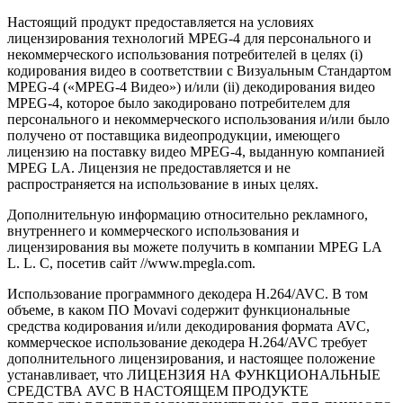
Настоящий продукт предоставляется на условиях
лицензирования технологий
MPEG-4
для персонального и
некоммерческого использования потребителей в целях (i)
кодирования видео в соответствии с Визуальным Стандартом
MPEG-4
(«
MPEG-4
Видео») и/или (ii) декодирования видео
MPEG-4
, которое было закодировано потребителем для
персонального и некоммерческого использования и/или было
получено от поставщика видеопродукции, имеющего
лицензию на поставку видео
MPEG-4
, выданную компанией
MPEG LA. Лицензия не предоставляется и не
распространяется на использование в иных целях.
Дополнительную информацию относительно рекламного,
внутреннего и коммерческого использования и
лицензирования вы можете получить в компании MPEG LA
L. L. C, посетив сайт //www.mpegla.com.
Использование программного декодера H.264/AVC. В том
объеме, в каком ПО Movavi содержит функциональные
средства кодирования и/или декодирования формата AVC,
коммерческое использование декодера H.264/AVC требует
дополнительного лицензирования, и настоящее положение
устанавливает, что ЛИЦЕНЗИЯ НА ФУНКЦИОНАЛЬНЫЕ
СРЕДСТВА AVC В НАСТОЯЩЕМ ПРОДУКТЕ