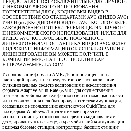
ПРЕДОСТАВЛЯЕТСЯ ИСКЛЮЧИТЕЛЬНО ДЛЯ ЛИЧНОГО
И НЕКОММЕРЧЕСКОГО ИСПОЛЬЗОВАНИЯ
ПОТРЕБИТЕЛЕМ ДЛЯ (i) КОДИРОВКИ ВИДЕО В
СООТВЕТСТВИИ СО СТАНДАРТАМИ AVC (ВИДЕО AVC)
И/ИЛИ (ii) ДЕКОДИРОВКИ ВИДЕО AVC, КОТОРОЕ БЫЛО
ЗАКОДИРОВАНО ПОТРЕБИТЕЛЕМ В ЦЕЛЯХ ЛИЧНОГО
И НЕКОММЕРЧЕСКОГО ИСПОЛЬЗОВАНИЯ, И/ИЛИ ДЛЯ
ВИДЕО AVC, КОТОРОЕ БЫЛО ПОЛУЧЕНО ОТ
ЛИЦЕНЗИОННОГО ПОСТАВЩИКА ВИДЕО AVC. БОЛЕЕ
ПОДРОБНУЮ ИНФОРМАЦИЮ ОБ ИСПОЛЬЗОВАНИИ И
ЛИЦЕНЗИРОВАНИИ ВЫ МОЖЕТЕ ПОЛУЧИТЬ В
КОМПАНИИ MPEG LA L. L. C., ПОСЕТИВ САЙТ
HTTP://WWW.MPEGLA.COM.
Использование формата AMR. Действие лицензии на
настоящий продукт не предусматривает использование
функциональных средств кодирования и декодирования
формата Adaptive
Multi-Rate
(AMR) для осуществления
звонков по мобильной телефонной связи с помощью голоса
или использования в любых продуктах телекоммуникации,
созданных с использование архитектуры QuickTime для
платформы Windows. Лицензия не дает права на
использование функциональных средств кодирования и
декодирования в инфраструктуре мобильной коммуникации,
включая базовые станции, контроллеры базовых станций/