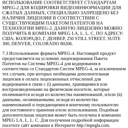
ИСПОЛЬЗОВАНИЕ СООТВЕТСТВУЕТ СТАНДАРТАМ
MPEG-2
ДЛЯ КОДИРОВКИ ВИДЕОИНФОРМАЦИИ ДЛЯ
СЖАТЫХ ДАННЫХ, СПЕЦИАЛЬНО ЗАПРЕЩЕНО БЕЗ
НАЛИЧИЯ ЛИЦЕНЗИИ В СООТВЕТСТВИИ С
СУЩЕСТВУЮЩИМ ПАКЕТОМ ПАТЕНТОВ НА
ТЕХНОЛОГИИ
MPEG-2
. ДАННУЮ ЛИЦЕНЗИЮ МОЖНО
ПОЛУЧИТЬ В КОМПАНИ MPEG LA, L. L. C, ПО АДРЕСУ:
США, КОЛОРАДО, Г. ДЕНВЕР, 250 STILL STREET, SUITE
300, DENVER, COLORADO 80206.
7.3 Использование формата
MPEG-4
. Настоящий продукт
предоставляется на условиях лицензирования Пакета
Патентов на Системы
MPEG-4
для кодирования в
соответствии со Стандартом Систем
MPEG-4
, за исключением
тех случаев, при которых необходима дополнительная
лицензия и оплата лицензионных отчислений для
кодирования в связи с (i) данными, хранящимися или
воспроизведенными на физическом носителе, которые
оплачиваются исходя из количества наименований, и/или (ii)
данными, оплачиваемыми, исходя из количества
наименований и передающимися конечному пользователю
для постоянного хранения и/или использования. Подобная
дополнительная лицензия может быть получена в компании
MPEG LA, L. L. C. Для получения подробной информации
посетите сайт компании в Интернете http://mpegla.com.