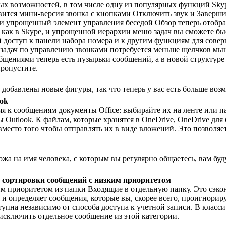
ых возможностей, в том числе одну из популярных функций Skyp
вится мини-версия звонка с кнопками Отключить звук и Завершит
 упрощенный элемент управления беседой Обзор теперь отобража
как в Skype, и упрощенной иерархии меню задач вы сможете быс
оступ к панели набора номера и к другим функциям для соверш
х задач по управлению звонками потребуется меньше щелчков мы
ениями теперь есть пузырьки сообщений, а в новой структуре 
ропустите.
добавлены новые фигуры, так что теперь у вас есть больше воз
ok
яя к сообщениям документы Office: выбирайте их на ленте или 
Outlook. К файлам, которые хранятся в OneDrive, OneDrive для 
место того чтобы отправлять их в виде вложений. Это позволяет
ожа на имя человека, с которым вы регулярно общаетесь, вам бу
 сортировки сообщений с низким приоритетом
 приоритетом из папки Входящие в отдельную папку. Это сэко
 определяет сообщения, которые вы, скорее всего, проигнориру
упна независимо от способа доступа к учетной записи. В класс
сключить отдельное сообщение из этой категории.