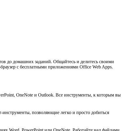
тов до домашних заданий. Общайтесь и делитесь своими
б-браузер с бесплатными приложениями Office Web Apps.
erPoint, OneNote и Outlook. Все инструменты, к которым вы
т-инструменты, позволяющие легко и просто добиться
иях Word, PowerPoint или OneNote. Работайте над файлами