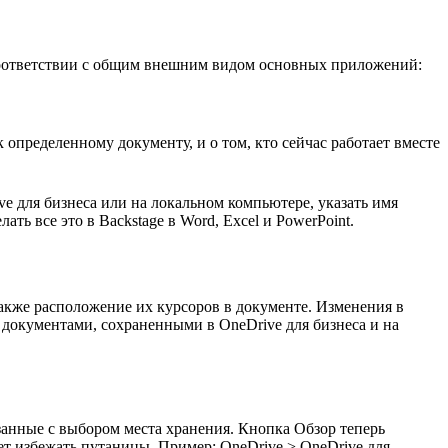
соответствии с общим внешним видом основных приложений:
определенному документу, и о том, кто сейчас работает вместе
 для бизнеса или на локальном компьютере, указать имя
ать все это в Backstage в Word, Excel и PowerPoint.
также расположение их курсоров в документе. Изменения в
с документами, сохраненными в OneDrive для бизнеса и на
занные с выбором места хранения. Кнопка Обзор теперь
ает избежать путаницы. Пример: OneDrive > OneDrive для