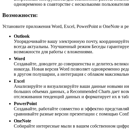
одновременно в соавторстве с несколькими пользователям
Возможности:
Установите приложения Word, Excel, PowerPoint и OneNote и ре
Outlook
Упорядочивайте вашу электронную почту, координируйте 
всегда актуальны. Улучшенный режим Беседы гарантирует
возможности для работы с вложениями.
Word
Создавайте, доводите до совершенства и делитесь велико
никогда. Новая версия Word позволяет одновременно реда
в другом полушарии, а интеграция с облаком максималь
Excel
Анализируйте и визуализируйте ваши данные новыми инту
больших объемах данных, а Recommended Charts дает воз
отслеживания тенденций данных и форматирует их в та
PowerPoint
Создавайте, работайте совместно и эффектно представля
сравнивайте разные версии презентации с помощью Conflic
OneNote
Собирайте интересные мыли в вашем собственном цифро