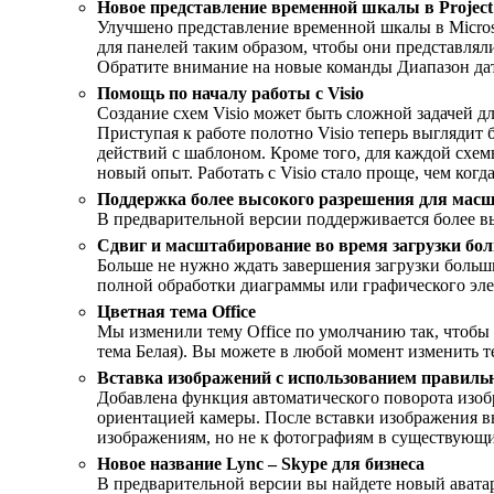
Новое представление временной шкалы в Project
Улучшено представление временной шкалы в Microso
для панелей таким образом, чтобы они представлял
Обратите внимание на новые команды Диапазон да
Помощь по началу работы с Visio
Создание схем Visio может быть сложной задачей д
Приступая к работе полотно Visio теперь выглядит
действий с шаблоном. Кроме того, для каждой схем
новый опыт. Работать с Visio стало проще, чем когд
Поддержка более высокого разрешения для масш
В предварительной версии поддерживается более вы
Сдвиг и масштабирование во время загрузки бо
Больше не нужно ждать завершения загрузки больши
полной обработки диаграммы или графического элем
Цветная тема Office
Мы изменили тему Office по умолчанию так, чтобы
тема Белая). Вы можете в любой момент изменить те
Вставка изображений с использованием правиль
Добавлена функция автоматического поворота изобр
ориентацией камеры. После вставки изображения в
изображениям, но не к фотографиям в существующи
Новое название Lync – Skype для бизнеса
В предварительной версии вы найдете новый авата