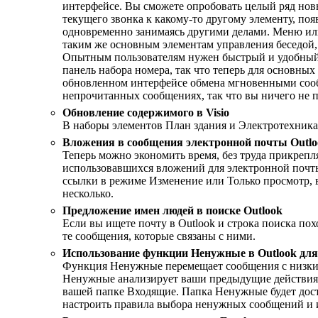
интерфейсе. Вы сможете опробовать целый ряд нов
текущего звонка к какому-то другому элементу, поя
одновременно занимаясь другими делами. Меню или
таким же основным элементам управления беседой, 
Опытным пользователям нужен быстрый и удобный д
панель набора номера, так что теперь для основны
обновленном интерфейсе обмена мгновенными сообщ
непрочитанных сообщениях, так что вы ничего не п
Обновление содержимого в Visio
В наборы элементов План здания и Электротехника 
Вложения в сообщения электронной почты Outlo
Теперь можно экономить время, без труда прикрепл
использовавшихся вложений для электронной почты 
ссылки в режиме Изменение или Только просмотр, в
несколько.
Предложение имен людей в поиске Outlook
Если вы ищете почту в Outlook и строка поиска пох
те сообщения, которые связаны с ними.
Использование функции Ненужные в Outlook для
Функция Ненужные перемещает сообщения с низким
Ненужные анализирует ваши предыдущие действия и
вашей папке Входящие. Папка Ненужные будет дост
настроить правила выбора ненужных сообщений и и