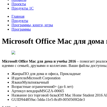
Проекты
Продукты 1С
Главная
Продукты
Программы, книги, игры
Программы
Microsoft Office Mac для дом
Microsoft Office Mac для дома и учебы 2016
– помогает реализ
идеями с семьей, друзьями и коллегами. Ваши файлы доступны,
Жанры
ПО для дома и офиса, Прикладные
Издатели
Microsoft Corporation
Языки
Мультиязычный
Возрастные ограничения
0+ (до 6 лет)
Артикул вендора
MSGZA-00665
Название (из торговой базы)
Off Mac Home Student 2016 
GUID
944859ac-5dda-11e5-8cd9-0050569f2de3