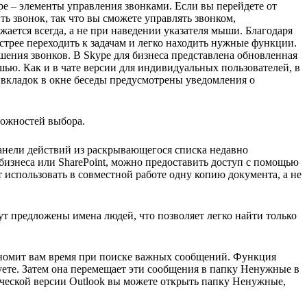
e – элементы управления звонками. Если вы перейдете от
ь звонок, так что вы сможете управлять звонком,
ется всегда, а не при наведении указателя мыши. Благодаря
трее переходить к задачам и легко находить нужные функции.
ения звонков. В Skype для бизнеса представлена обновленная
шью. Как и в чате версии для индивидуальных пользователей, в
вкладок в окне беседы предусмотрены уведомления о
можностей выбора.
панели действий из раскрывающегося списка недавно
бизнеса или SharePoint, можно предоставить доступ с помощью
 использовать в совместной работе одну копию документа, а не
дут предложены имена людей, что позволяет легко найти только
номит вам время при поиске важных сообщений. Функция
ете. Затем она перемещает эти сообщения в папку Ненужные в
ической версии Outlook вы можете открыть папку Ненужные,