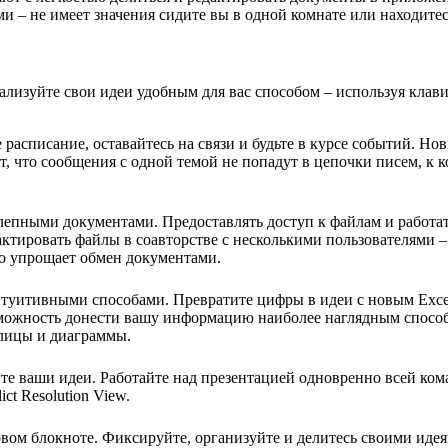
и – не имеет значения сидите вы в одной комнате или находите
ализуйте свои идеи удобным для вас способом – используя клави
расписание, оставайтесь на связи и будьте в курсе событий. Но
, что сообщения с одной темой не попадут в цепочки писем, к
лепными документами. Предоставлять доступ к файлам и работат
ктировать файлы в соавторстве с несколькими пользователями –
но упрощает обмен документами.
итивными способами. Превратите цифры в идеи с новым Excel. 
можность донести вашу информацию наиболее наглядным способом
блицы и диаграммы.
йте ваши идеи. Работайте над презентацией одновренно всей ко
t Resolution View.
вом блокноте. Фиксируйте, организуйте и делитесь своими иде