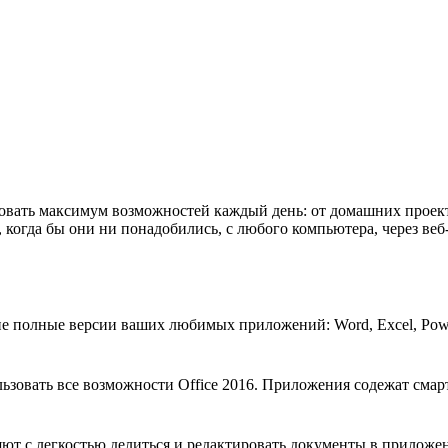
овать максимум возможностей каждый день: от домашних проек
 когда бы они ни понадобились, с любого компьютера, через ве
ние полные версии ваших любимых приложений: Word, Excel, Pow
зовать все возможности Office 2016. Приложения содежат смар
т с легкостью делиться и редактировать документы в приложен