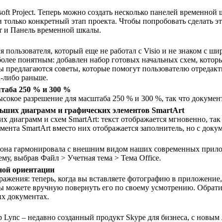
ft Project. Теперь можно создать несколько панелей временной 
и только конкретный этап проекта. Чтобы попробовать сделать 
т и Панель временной шкалы.
ля пользователя, который еще не работал с Visio и не знаком с
 более понятным: добавлен набор готовых начальных схем, кото
ы предлагаются советы, которые помогут пользователю отредакти
а-либо раньше.
таба 250 % и 300 %
сокое разрешение для масштаба 250 % и 300 %, так что документ
льших диаграмм и графических элементов SmartArt
х диаграмм и схем SmartArt: текст отображается мгновенно, так
ента SmartArt вместо них отображается заполнитель, но с докум
 она гармонировала с внешним видом наших современных прилож
му, выбрав Файл > Учетная тема > Тема Office.
ной ориентации
ажения: теперь, когда вы вставляете фотографию в приложение, 
ы можете вручную повернуть его по своему усмотрению. Обрати
х документах.
р Lync – недавно созданный продукт Skype для бизнеса, с новы