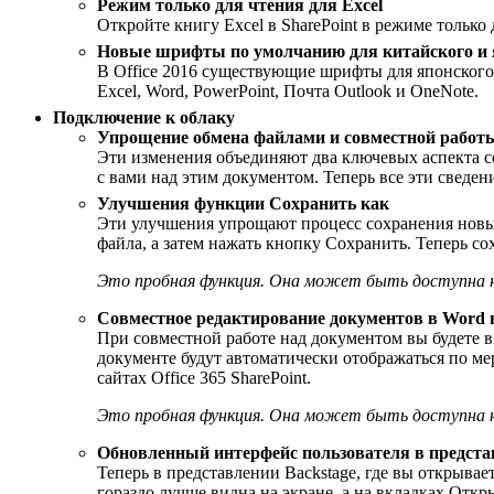
Режим только для чтения для Excel
Откройте книгу Excel в SharePoint в режиме только
Новые шрифты по умолчанию для китайского и 
В Office 2016 существующие шрифты для японског
Excel, Word, PowerPoint, Почта Outlook и OneNote.
Подключение к облаку
Упрощение обмена файлами и совместной работ
Эти изменения объединяют два ключевых аспекта сов
с вами над этим документом. Теперь все эти сведе
Улучшения функции Сохранить как
Эти улучшения упрощают процесс сохранения новых
файла, а затем нажать кнопку Сохранить. Теперь сохр
Это пробная функция. Она может быть доступна не 
Совместное редактирование документов в Word 
При совместной работе над документом вы будете в
документе будут автоматически отображаться по ме
сайтах Office 365 SharePoint.
Это пробная функция. Она может быть доступна не 
Обновленный интерфейс пользователя в предста
Теперь в представлении Backstage, где вы открыва
гораздо лучше видна на экране, а на вкладках Отк