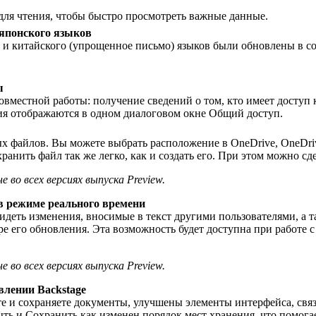
 для чтения, чтобы быстро просмотреть важные данные.
японского языков
о и китайского (упрощенное письмо) языков были обновлены в 
ы
местной работы: получение сведений о том, кто имеет доступ к 
ния отображаются в одном диалоговом окне Общий доступ.
 файлов. Вы можете выбрать расположение в OneDrive, OneDrive
анить файл так же легко, как и создать его. При этом можно сдел
во всех версиях выпуска Preview.
в режиме реального времени
идеть изменения, вносимые в текст другими пользователями, а 
ре его обновления. Эта возможность будет доступна при работе 
во всех версиях выпуска Preview.
влении Backstage
ете и сохраняете документы, улучшены элементы интерфейса, свя
рыть и Сохранить как изменен порядок мест хранения, что помог