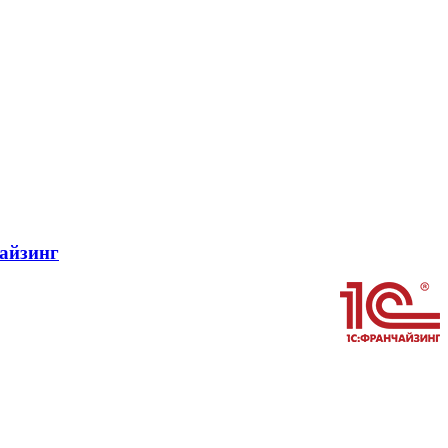
айзинг