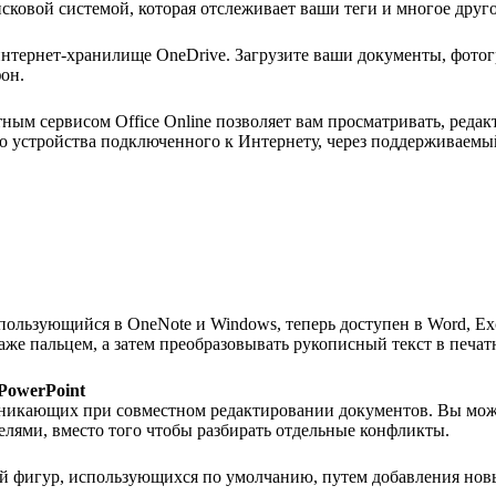
ковой системой, которая отслеживает ваши теги и многое друго
интернет-хранилище OneDrive. Загрузите ваши документы, фотог
фон.
ым сервисом Office Online позволяет вам просматривать, редак
о устройства подключенного к Интернету, через поддерживаемый
пользующийся в OneNote и Windows, теперь доступен в Word, Ex
е пальцем, а затем преобразовывать рукописный текст в печат
PowerPoint
зникающих при совместном редактировании документов. Вы мож
елями, вместо того чтобы разбирать отдельные конфликты.
й фигур, использующихся по умолчанию, путем добавления новых